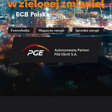
w zielonej zmianie!
ECB Polska
Twój partner na
rynku energii!