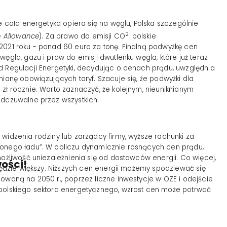
e cała energetyka opiera się na węglu, Polska szczególnie
2
n Allowance
). Za prawo do emisji CO
polskie
2021 roku - ponad 60 euro za tonę. Finalną podwyżkę cen
ęgla, gazu i praw do emisji dwutlenku węgla, które już teraz
d Regulacji Energetyki, decydując o cenach prądu, uwzględnia
mianę obowiązujących taryf. Szacuje się, że podwyżki dla
zł rocznie. Warto zaznaczyć, że kolejnym, nieuniknionym
odczuwalne przez wszystkich.
widzenia rodziny lub zarządcy firmy, wyższe rachunki za
lonego ładu”. W obliczu dynamicznie rosnących cen prądu,
możliwość uniezależnienia się od dostawców energii. Co więcej,
ości!
 będzie większy. Niższych cen energii możemy spodziewać się
owaną na 2050 r., poprzez liczne inwestycje w OZE i odejście
 polskiego sektora energetycznego, wzrost cen może potrwać