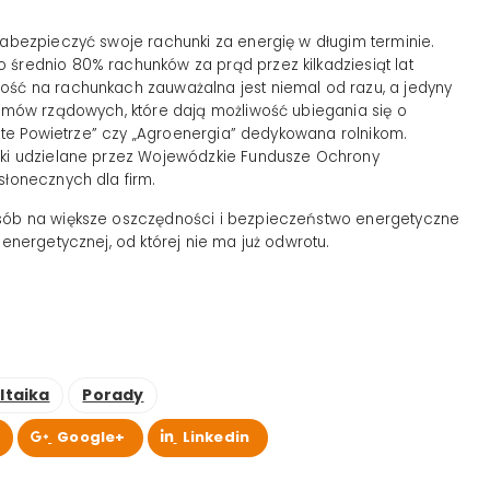
zabezpieczyć swoje rachunki za energię w długim terminie.
 średnio 80% rachunków za prąd przez kilkadziesiąt lat
ność na rachunkach zauważalna jest niemal od razu, a jedyny
gramów rządowych, które dają możliwość ubiegania się o
zyste Powietrze” czy „Agroenergia” dedykowana rolnikom.
czki udzielane przez Wojewódzkie Fundusze Ochrony
słonecznych dla firm.
posób na większe oszczędności i bezpieczeństwo energetyczne
 energetycznej, od której nie ma już odwrotu.
ltaika
Porady
Google+
Linkedin