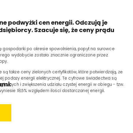
ne podwyżki cen energii. Odczują je
iębiorcy. Szacuje się, że ceny prądu
ię gospodarki po okresie spowolnienia, popyt na surowce
órego wydobycie zostało znacznie ograniczone przez
opy.
są także ceny zielonych certyfikatów, które potwierdzają, że
j podaży energii elektrycznej. Te cyfrowe świadectwa są
ami:
znych i zwiększenia udziału czystej energii w obiegu - tzw.
wyniesie 18,5% względem ilości dostarczanej energii.