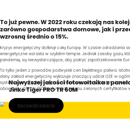
To już pewne. W 2022 roku czekają nas kolej
zarówno gospodarstwa domowe, jak i przeds
wzrosną średnio o 15%.
Kryzys energetyczny dotknął całą Europę. W czasie odradzania s
energetyczne wzrasta w szybkim tempie. Jednak zasoby gazu, kt
pandemię, są niewystarczające, aby pokryć zapotrzebowanie Eur
To tylko jeden z powodów podwyżek cen błękitnego paliwa. Istotne 
dany zakład energetyczny wykazuje znaczący udział OZE w ogólne
Najwyższej jakości fotowoltaika z panel
systemowym środkiem wymuszenia koniecznych działań proekologic
Jinko Tiger PRO TR 60M
obowiązku OZE
. W 2022 roku koszt zakupu zielonych certyfikatów 
Sprawdź odertę