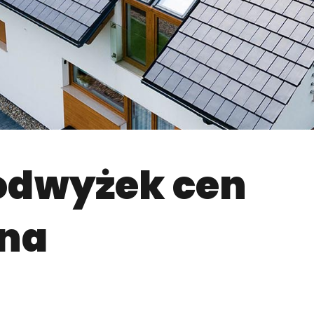
odwyżek cen
 na