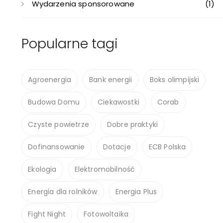
Wydarzenia sponsorowane
(1)
Popularne tagi
Agroenergia
Bank energii
Boks olimpijski
Budowa Domu
Ciekawostki
Corab
Czyste powietrze
Dobre praktyki
Dofinansowanie
Dotacje
ECB Polska
Ekologia
Elektromobilność
Energia dla rolników
Energia Plus
Fight Night
Fotowoltaika