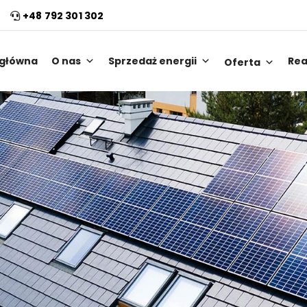
+48 792 301 302
 główna
O nas
Sprzedaż energii
Rea
Oferta