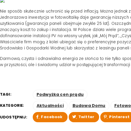
Nie sposób skutecznie uchronić się przed inflacją. Można jednak 
Jednorazowa inwestycja w fotowoltaikę daje gwarancję niższych o
użytkowania (gwarancja paneli obejmuje zwykle 25 lat). Oszczęd
znaczący koszt to zakup i instalacja. W Polsce działa wiele pro
dofinansowanie instalacji PV na własny użytek, jak „Mój Prąd”, „C
Właściciele firm mogą z kolei ubiegać się o preferencyjne poży
Środowiska i Gospodarki Wodnej lub skorzystać z leasingu paneli 
Darmowa, czysta i odnawialna energia ze słońca to nie tylko s
w przyszłości, ale i świadomy udział w postępującej transformacji
TAGI:
Podwyżka cen prądu
KATEGORIE:
Aktualności
Budowa Domu
Fotowo
Facebook
Twitter
Pinterest
UDOSTĘPNIJ: