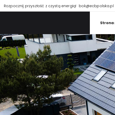
Rozpocznij przyszłość z czystą energią!
bok@ecbpolska.pl
Strona