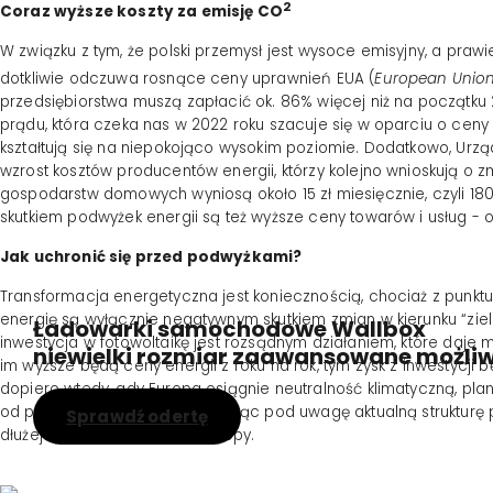
2
Coraz wyższe koszty za emisję CO
W związku z tym, że polski przemysł jest wysoce emisyjny, a prawi
dotkliwie odczuwa rosnące ceny uprawnień EUA (
European Unio
przedsiębiorstwa muszą zapłacić ok. 86% więcej niż na początku 
prądu, która czeka nas w 2022 roku szacuje się w oparciu o ceny w
kształtują się na niepokojąco wysokim poziomie. Dodatkowo, Urzą
wzrost kosztów producentów energii, którzy kolejno wnioskują o z
gospodarstw domowych wyniosą około 15 zł miesięcznie, czyli 180 
skutkiem podwyżek energii są też wyższe ceny towarów i usług - 
Jak uchronić się przed podwyżkami?
Transformacja energetyczna jest koniecznością, chociaż z punktu 
energię są wyłącznie negatywnym skutkiem zmian w kierunku “zie
Ładowarki samochodowe Wallbox
inwestycja w fotowoltaikę jest rozsądnym działaniem, które daje 
niewielki rozmiar zaawansowane możliw
im wyższe będą ceny energii z roku na rok, tym zysk z inwestycji
dopiero wtedy, gdy Europa osiągnie neutralność klimatyczną, plan
od paliw kopalnych. Jednak biorąc pod uwagę aktualną strukturę
Sprawdź odertę
dłużej niż w innych krajach Europy.