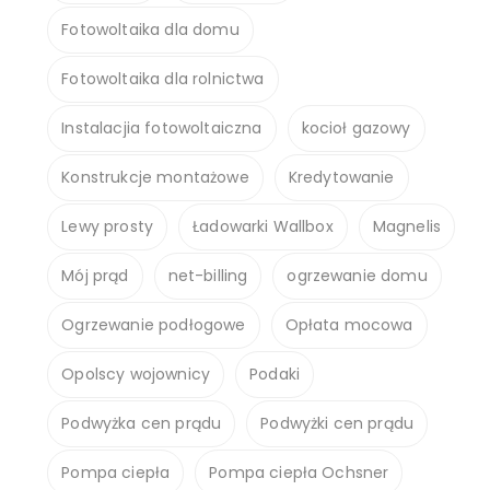
Fotowoltaika dla domu
Fotowoltaika dla rolnictwa
Instalacjia fotowoltaiczna
kocioł gazowy
Konstrukcje montażowe
Kredytowanie
Lewy prosty
Ładowarki Wallbox
Magnelis
Mój prąd
net-billing
ogrzewanie domu
Ogrzewanie podłogowe
Opłata mocowa
Opolscy wojownicy
Podaki
Podwyżka cen prądu
Podwyżki cen prądu
Pompa ciepła
Pompa ciepła Ochsner